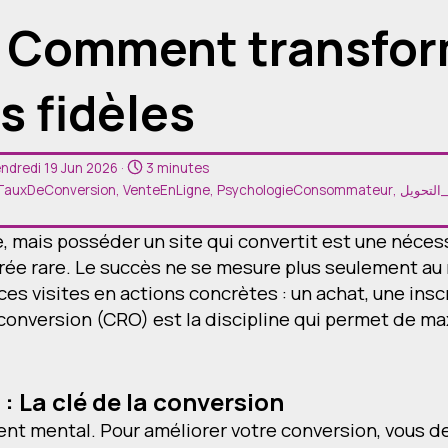
 : Comment transfo
s fidèles
endredi 19 Jun 2026 ·
3 minutes
TauxDeConversion
,
VenteEnLigne
,
PsychologieConsommateur
,
لتحويل
e, mais posséder un site qui convertit est une nécess
nrée rare. Le succès ne se mesure plus seulement au
ces visites en actions concrètes : un achat, une insc
onversion (CRO) est la discipline qui permet de max
: La clé de la conversion
ent mental. Pour améliorer votre conversion, vous d