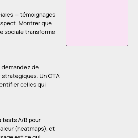
ociales — témoignages
rospect. Montrer que
ve sociale transforme
r", demandez de
ts stratégiques. Un CTA
ntifier celles qui
s tests A/B pour
aleur (heatmaps), et
ssage est ce qui