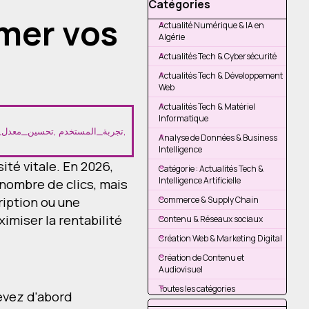
Sauter le bloc Catégories
Catégories
rmer vos
Actualité Numérique & IA en
Algérie
Actualités Tech & Cybersécurité
Actualités Tech & Développement
Web
Actualités Tech & Matériel
Informatique
تحسين_معدل_ا
,
تجربة_المستخدم
,
Analyse de Données & Business
Intelligence
ité vitale. En 2026,
Catégorie : Actualités Tech &
Intelligence Artificielle
 nombre de clics, mais
ription ou une
Commerce & Supply Chain
imiser la rentabilité
Contenu & Réseaux sociaux
Création Web & Marketing Digital
Création de Contenu et
Audiovisuel
Toutes les catégories
evez d'abord
Sauter le bloc