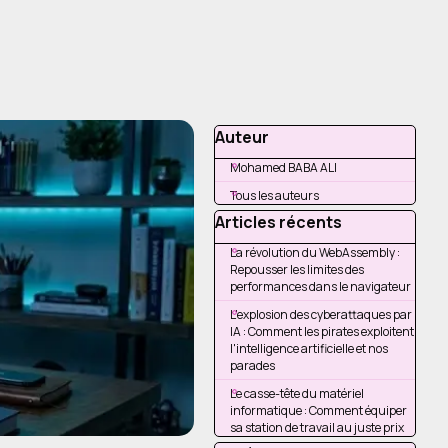
Sauter le bloc Auteur
Auteur
Mohamed BABA ALI
Tous les auteurs
Sauter le bloc Articles réce
Articles récents
La révolution du WebAssembly :
Repousser les limites des
performances dans le navigateur
L'explosion des cyberattaques par
IA : Comment les pirates exploitent
l'intelligence artificielle et nos
parades
Le casse-tête du matériel
informatique : Comment équiper
sa station de travail au juste prix