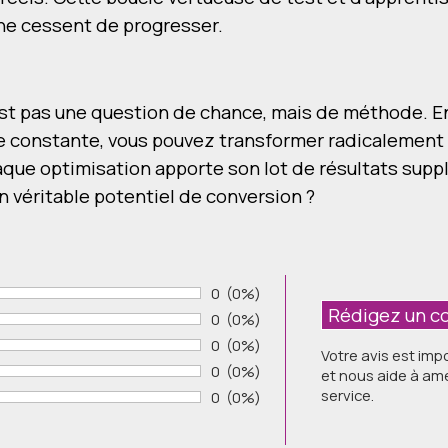
 ne cessent de progresser.
'est pas une question de chance, mais de méthode. E
lyse constante, vous pouvez transformer radicalement 
aque optimisation apporte son lot de résultats supp
on véritable potentiel de conversion ?
Nombre de votes :
0
Pourcentage des évaluations:
(0%)
Nombre de votes :
0
Pourcentage des évaluations:
(0%)
Nombre de votes :
0
Pourcentage des évaluations:
(0%)
Votre avis est imp
Nombre de votes :
0
Pourcentage des évaluations:
(0%)
et nous aide à amé
service.
Nombre de votes :
0
Pourcentage des évaluations:
(0%)