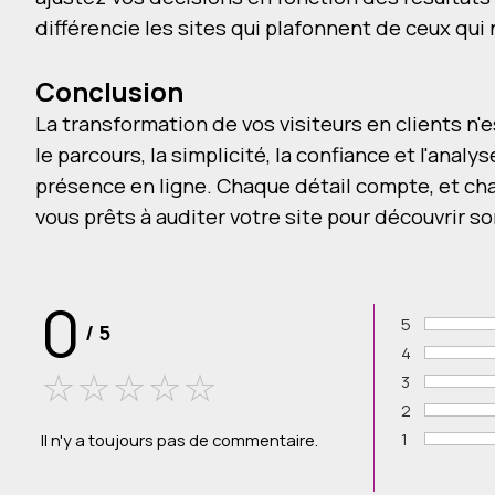
différencie les sites qui plafonnent de ceux qui
Conclusion
La transformation de vos visiteurs en clients n
le parcours, la simplicité, la confiance et l'ana
présence en ligne. Chaque détail compte, et ch
vous prêts à auditer votre site pour découvrir s
0
5
/
5
Vote :
4
Vote :
3
Vote :
2
Vote :
1
Il n'y a toujours pas de commentaire.
Vote :