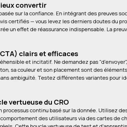
ieux convertir
t basée sur la confiance. En intégrant des preuves s
avis certifiés — vous levez les derniers doutes du p
 crée un effet de réassurance indispensable. La preu
CTA) clairs et efficaces
mpréhensible et incitatif. Ne demandez pas "d'envoye
bouton, sa couleur et son placement sont des élémen
 sans ambiguïté. Testez différentes variantes pour ide
ucle vertueuse du CRO
n processus continu basé sur la donnée. Utilisez de
 comportement des utilisateurs via des cartes de ch
réels. Cette boucle vertueuse de test et d'apprenti