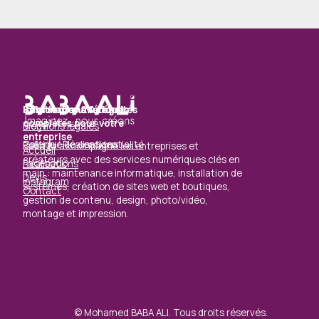
Solutions numériques
Ressources & Actualités
Informations & Légal
complètes pour votre
Blog
Mentions légales
entreprise
Galerie / Réalisations
Politique de confidentialité
Baba Ali accompagne les entreprises et
Accueil
créateurs avec des services numériques clés en
Facebook
Réalisations
main : maintenance informatique, installation de
Devis
Instagram
systèmes, création de sites web et boutiques,
Contact
gestion de contenu, design, photo/vidéo,
montage et impression.
© Mohamed BABA ALI. Tous droits réservés.