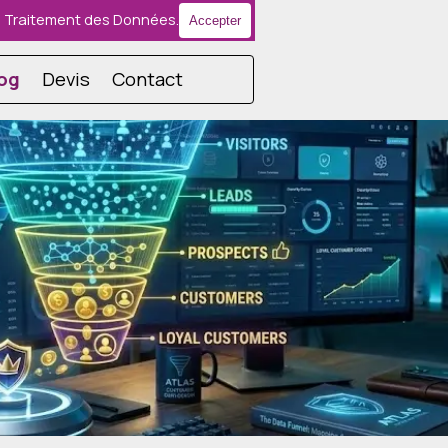
r le Traitement des Données.
Accepter
e menu
og
Devis
Contact