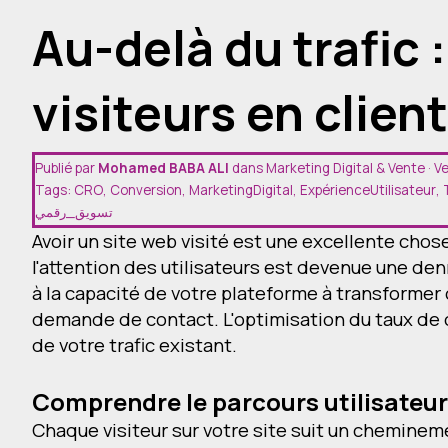
Devis
Au-delà du trafic
Contact
visiteurs en client
Publié par
Mohamed BABA ALI
dans
Marketing Digital & Vente
· V
Tags:
CRO
,
Conversion
,
MarketingDigital
,
ExpérienceUtilisateur
,
تسويق_رقمي
Avoir un site web visité est une excellente chos
l'attention des utilisateurs est devenue une de
à la capacité de votre plateforme à transformer 
demande de contact. L'optimisation du taux de c
de votre trafic existant.
Comprendre le parcours utilisateur 
Chaque visiteur sur votre site suit un cheminem