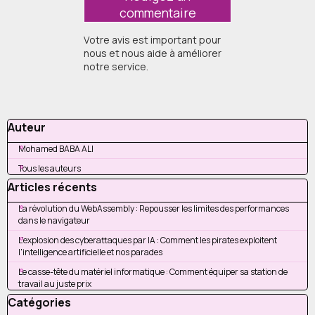
Votre avis est important pour
nous et nous aide à améliorer
notre service.
Sauter le bloc Auteur
Auteur
Mohamed BABA ALI
Tous les auteurs
Sauter le bloc Articles récents
Articles récents
La révolution du WebAssembly : Repousser les limites des performances
dans le navigateur
L'explosion des cyberattaques par IA : Comment les pirates exploitent
l'intelligence artificielle et nos parades
Le casse-tête du matériel informatique : Comment équiper sa station de
travail au juste prix
Sauter le bloc Catégories
Catégories