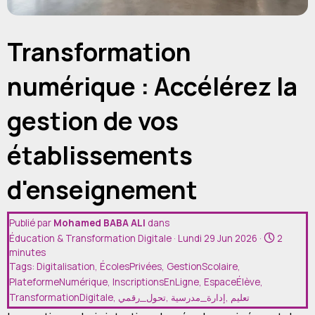
Devis
Contact
Transformation
numérique : Accélérez la
gestion de vos
établissements
d'enseignement
Publié par
Mohamed BABA ALI
dans
Éducation & Transformation Digitale
· Lundi 29 Jun 2026 ·
2
minutes
Tags:
Digitalisation
,
ÉcolesPrivées
,
GestionScolaire
,
PlateformeNumérique
,
InscriptionsEnLigne
,
EspaceÉlève
,
TransformationDigitale
,
تحول_رقمي
,
إدارة_مدرسية
,
تعليم