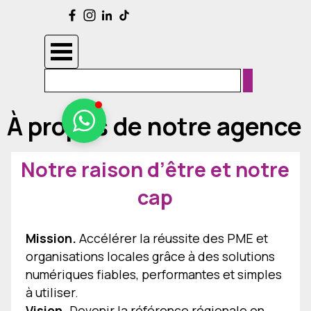
Aller au contenu
Services
Maintenance
informatique
Installation
Sauter le menu
systèmes
&
logiciels
Sites
web
&
À propos de notre agence
boutiques
en
ligne
Management
de
Notre raison d’être et notre
contenu
Design
cap
graphique
Prestations
photo/vidéo
Impression
Mission.
Accélérer la réussite des PME et
numérique
&
organisations locales grâce à des solutions
offset
Réalisations
numériques fiables, performantes et simples
À
à utiliser.
propos
Blog
Vision.
Devenir la référence régionale en