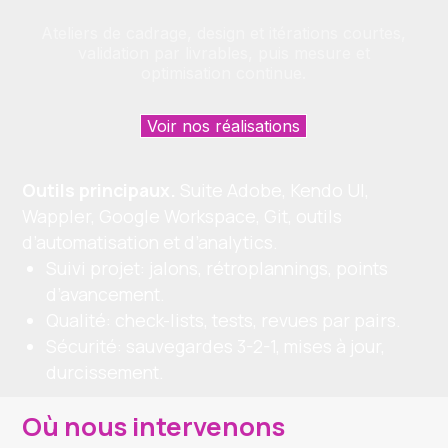
Ateliers de cadrage, design et itérations courtes,
validation par livrables, puis mesure et
optimisation continue.
Voir nos réalisations
Outils principaux.
Suite Adobe, Kendo UI,
Wappler, Google Workspace, Git, outils
d’automatisation et d’analytics.
Suivi projet: jalons, rétroplannings, points
d’avancement.
Qualité: check-lists, tests, revues par pairs.
Sécurité: sauvegardes 3-2-1, mises à jour,
durcissement.
Où nous intervenons