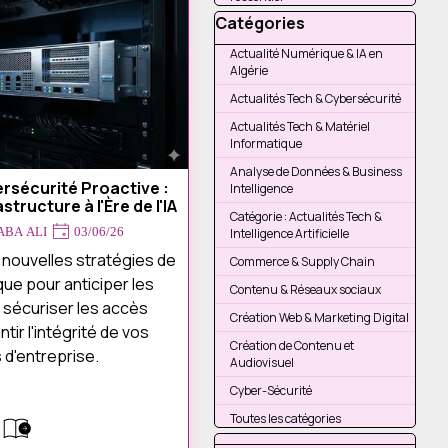
Sauter le bloc Catégories
Catégories
Actualité Numérique & IA en
Algérie
Actualités Tech & Cybersécurité
Actualités Tech & Matériel
Informatique
Analyse de Données & Business
ersécurité Proactive :
Intelligence
tructure à l'Ère de l'IA
Catégorie : Actualités Tech &
ABA ALI
03/06/26
Intelligence Artificielle
 nouvelles stratégies de
Commerce & Supply Chain
ue pour anticiper les
Contenu & Réseaux sociaux
 sécuriser les accès
Création Web & Marketing Digital
tir l'intégrité de vos
Création de Contenu et
 d'entreprise.
Audiovisuel
Cyber-Sécurité
Toutes les catégories
Sauter le bloc