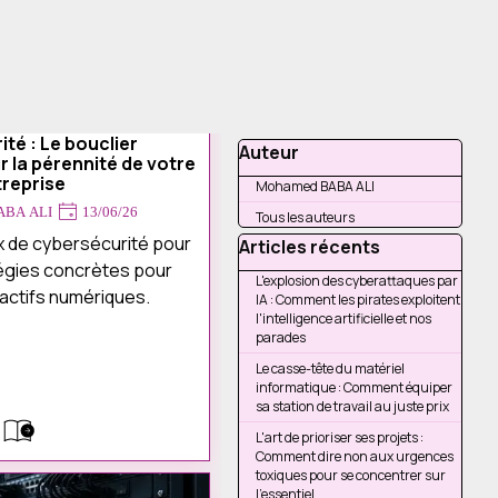
té : Le bouclier
Sauter le bloc Auteur
Auteur
r la pérennité de votre
treprise
Mohamed BABA ALI
ABA ALI
13/06/26
Tous les auteurs
x de cybersécurité pour
Sauter le bloc Articles réce
Articles récents
tégies concrètes pour
L'explosion des cyberattaques par
actifs numériques.
IA : Comment les pirates exploitent
l'intelligence artificielle et nos
parades
Le casse-tête du matériel
informatique : Comment équiper
sa station de travail au juste prix
L'art de prioriser ses projets :
Comment dire non aux urgences
toxiques pour se concentrer sur
l'essentiel