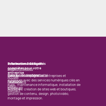
Solutions numériques
Ressources & Actualités
Informations & Légal
complètes pour votre
Blog
Mentions légales
entreprise
Galerie / Réalisations
Politique de confidentialité
Baba Ali accompagne les entreprises et
Accueil
créateurs avec des services numériques clés en
Facebook
Réalisations
main : maintenance informatique, installation de
Devis
Instagram
systèmes, création de sites web et boutiques,
Contact
gestion de contenu, design, photo/vidéo,
montage et impression.