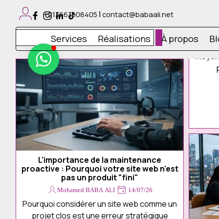
Aller au contenu
Services
Maintenance
ߊ
+213663508405
contact@babaali.net
informatique
Installation
Sauter l
systèmes
Services
Réalisations
À propos
Bl
▼
&
logiciels
Sites
web
&
boutiques
en
ligne
Management
de
contenu
Design
graphique
Prestations
photo/vidéo
L'importance de la maintenance
Impression
proactive : Pourquoi votre site web n'est
numérique
&
pas un produit "fini"
offset
Mohamed BABA ALI
14/07/26
Réalisations
À
Pourquoi considérer un site web comme un
propos
projet clos est une erreur stratégique
Blog