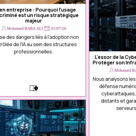
A en entreprise : Pourquoi l'usage
scriminé est un risque stratégique
majeur
Mohamed BABA ALI
01/07/26
se des dangers liés à l'adoption non
rôlée de l'IA au sein des structures
professionnelles.
L'essor de la Cyb
Protéger son Infras
Mohamed B
Nous analysons les
défense numériq
cyberattaques,
distants et garan
serveurs