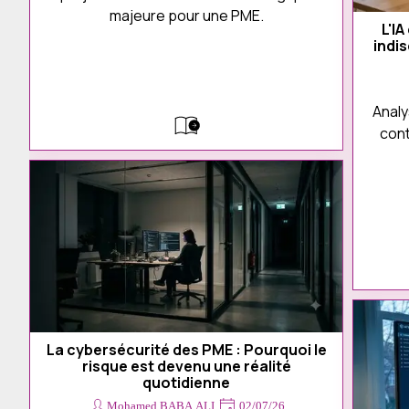
Devis
majeure pour une PME.
Contact
L'I
indi
Analy
cont
La cybersécurité des PME : Pourquoi le
risque est devenu une réalité
quotidienne
Mohamed BABA ALI
02/07/26