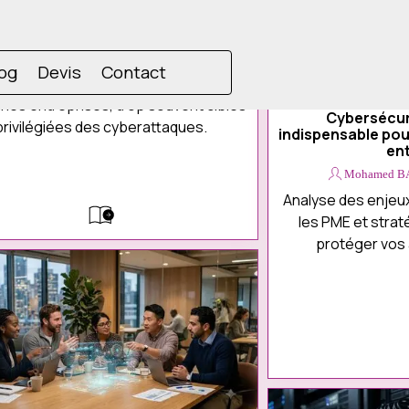
e menu
og
Devis
Contact
Cybersécuri
privilégiées des cyberattaques.
indispensable pou
en
Mohamed B
Analyse des enjeu
les PME et stra
protéger vos 