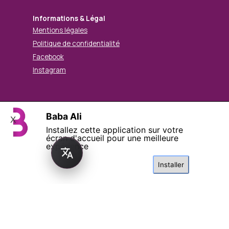
Informations & Légal
Mentions légales
Politique de confidentialité
Facebook
Instagram
Baba Ali
X
© Mohamed BABA ALI. Tous droits réservés.
Installez cette application sur votre
Retourner au contenu
écran d'accueil pour une meilleure
expérience
Installer