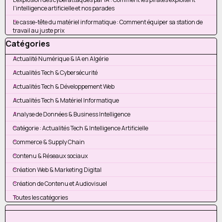
l'intelligence artificielle et nos parades
Le casse-tête du matériel informatique : Comment équiper sa station de
travail au juste prix
Sauter le bloc Catégories
Catégories
Actualité Numérique & IA en Algérie
Actualités Tech & Cybersécurité
Actualités Tech & Développement Web
Actualités Tech & Matériel Informatique
Analyse de Données & Business Intelligence
Catégorie : Actualités Tech & Intelligence Artificielle
Commerce & Supply Chain
Contenu & Réseaux sociaux
Création Web & Marketing Digital
Création de Contenu et Audiovisuel
Toutes les catégories
Sauter le bloc