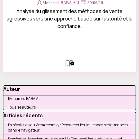
Devis
Mohamed BABA ALI
30/06/26
Contact
Analyse du glissement des méthodes de vente
agressives vers une approche basée sur l'autorité et la
confiance.
Sauter le bloc Auteur
Auteur
Mohamed BABA ALI
Tous les auteurs
Sauter le bloc Articles récents
Articles récents
La révolution du WebAssembly : Repousser les limites des performances
dans le navigateur
L'explosion des cyberattaques par IA : Comment les pirates exploitent