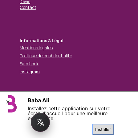
Devis
Contact
Informations & Légal
Mentions légales
Politique de confidentialité
Facebook
Instagram
Baba Ali
© Mohamed BABA ALI. Tous droits réservés.
X
Installez cette application sur votre
Retourner au contenu
écran d'accueil pour une meilleure
expérience
Installer