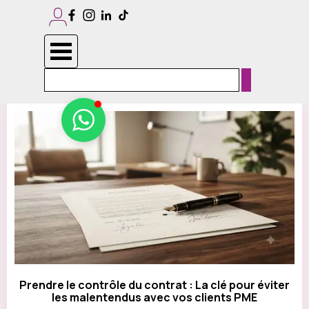
Aller au contenu
Services
Maintenance
informatique
Installation
Sauter le menu
systèmes
&
logiciels
Sites
web
&
boutiques
en
ligne
Management
de
contenu
Design
graphique
Prestations
photo/vidéo
Impression
numérique
&
offset
Réalisations
À
Prendre le contrôle du contrat : La clé pour éviter
propos
les malentendus avec vos clients PME
Blog