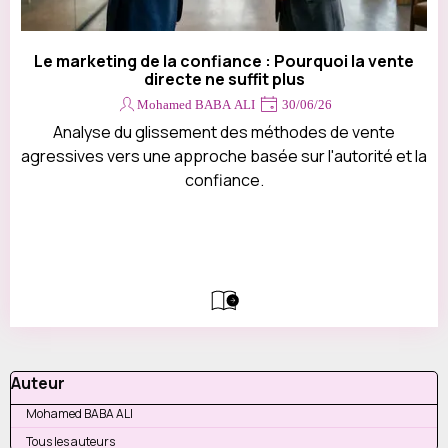
Le marketing de la confiance : Pourquoi la vente
directe ne suffit plus
Mohamed BABA ALI
30/06/26
Analyse du glissement des méthodes de vente
agressives vers une approche basée sur l'autorité et la
confiance.
Sauter le bloc Auteur
Auteur
Mohamed BABA ALI
Tous les auteurs