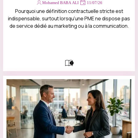
Devis
Mohamed BABA ALI
11/07/26
Contact
Pourquoi une définition contractuelle stricte est
indispensable, surtout lorsqu'une PME ne dispose pas
de service dédié au marketing ou à la communication.