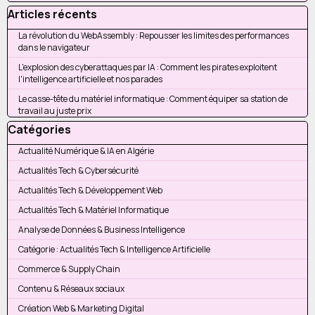
Sauter le bloc Articles récents
Articles récents
La révolution du WebAssembly : Repousser les limites des performances
dans le navigateur
L'explosion des cyberattaques par IA : Comment les pirates exploitent
l'intelligence artificielle et nos parades
Le casse-tête du matériel informatique : Comment équiper sa station de
travail au juste prix
Sauter le bloc Catégories
Catégories
Actualité Numérique & IA en Algérie
Actualités Tech & Cybersécurité
Actualités Tech & Développement Web
Actualités Tech & Matériel Informatique
Analyse de Données & Business Intelligence
Catégorie : Actualités Tech & Intelligence Artificielle
Commerce & Supply Chain
Contenu & Réseaux sociaux
Création Web & Marketing Digital